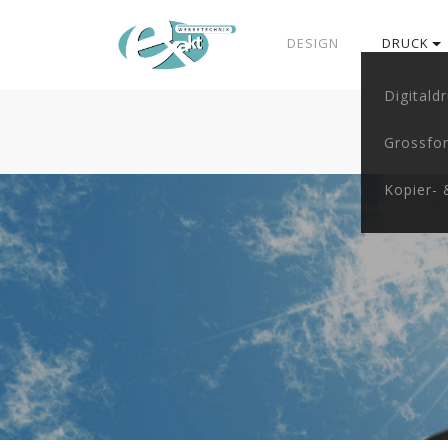
DESIGN
DRUCK
Digitald
Grossfo
Kopier- 