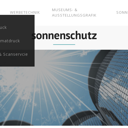
MUSEUMS- &
WERBETECHNIK
SONN
AUSSTELLUNGSGRAFIK
ruck
sonnenschutz
rmatdruck
& Scanservcie